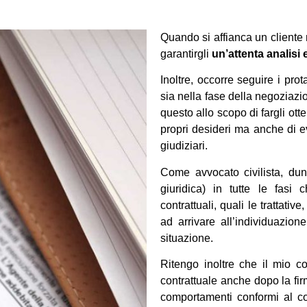
Quando si affianca un cliente 
garantirgli
un’attenta analisi 
Inoltre, occorre seguire i pro
sia nella fase della negoziazio
questo allo scopo di fargli ott
propri desideri ma anche di evi
giudiziari.
Come avvocato civilista, dun
giuridica) in tutte le fasi 
contrattuali, quali le trattativ
ad arrivare all’individuazion
situazione.
Ritengo inoltre che il mio c
contrattuale anche dopo la fir
comportamenti conformi al co